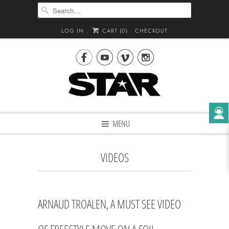
LOG IN
CART (
0
)
CHECKOUT




MENU
VIDEOS
ARNAUD TROALEN, A MUST SEE VIDEO